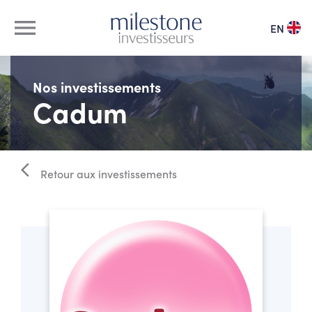
menu
EN
à propos
Nos investissements
Cadum
notre équipe
vivier de dirigeants
arrow_back_ios
Retour aux investissements
nos investissements
actualités